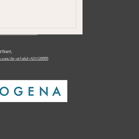
richtlinien & AGB
rtner,
a.com/de-at?afid=AD1328555