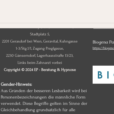
Firmensitz:
2133 Loosdorf 103,
Impressum
Beratung:
2136 Laa an der Thaya, GiZ, Ärztezentrum,
Datenschutz
Stadtplatz 5,
2201 Gerasdorf bei Wien, Geravital, Kuhngasse
Biogena Pa
1-3/Stg.1/1, Zugang Preglgasse,
https://biogen
2230 Gänserndorf, Lagerhausstraße 13/23,
Links beim Zahnarzt vorbei
Copyright © 2024 EP - Beratung & Hypnose
Gender-Hinweis:
Aus Gründen der besseren Lesbarkeit wird bei
Personenbezeichnungen die männliche Form
verwendet. Diese Begriffe gelten im Sinne der
Gleichbehandlung grundsätzlich für alle