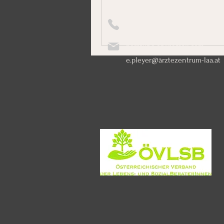
+43699 13806619
beratung.ep@gmail.com
e.pleyer@ärztezentrum-laa.at