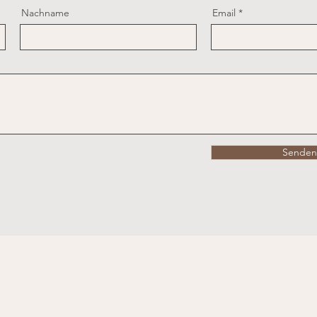
Nachname
Email
Senden
Firmensitz:
2133 Loosdorf 103,
Impressum
Beratung: