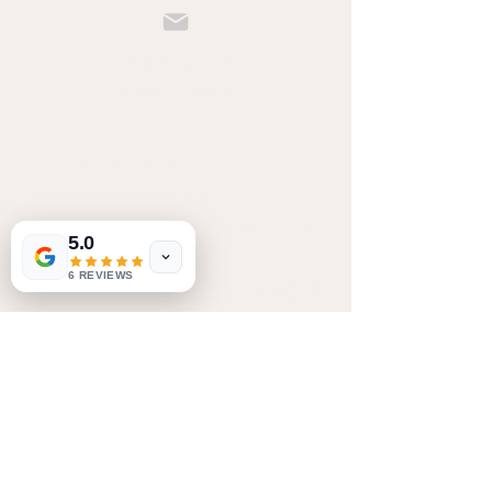
beratung.ep@gmail.com
e.pleyer@ärztezentrum-
laa.at
Firmensitz:
2133 Loosdorf 103,
Beratung:
2136 Laa an der Thaya, GiZ, Ärztezentrum,
5.0
Stadtplatz 5,
6 REVIEWS
2201 Gerasdorf bei Wien, Geravital, Kuhngasse 1-
3/Stg.1/1, Zugang Preglgasse,
2230 Gänserndorf, Lagerhausstraße 13/23,
Links beim Zahnarzt vorbei
Copyright © 2024 EP - Beratung & Hypnose
Gender-Hinweis:
Aus Gründen der besseren Lesbarkeit
wird bei Personenbezeichnungen die